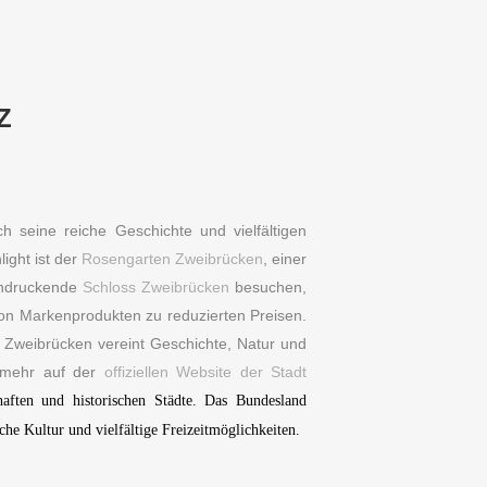
Z
ch seine reiche Geschichte und vielfältigen
light ist der
Rosengarten Zweibrücken
, einer
eindruckende
Schloss Zweibrücken
besuchen,
on Markenprodukten zu reduzierten Preisen.
. Zweibrücken vereint Geschichte, Natur und
e mehr auf der
offiziellen Website der Stadt
haften und historischen Städte. Das Bundesland
e Kultur und vielfältige Freizeitmöglichkeiten.