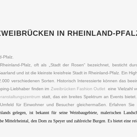
ZWEIBRÜCKEN IN RHEINLAND-PFAL
Rheinland-Pfalz, oft als „Stadt der Rosen“ bezeichnet, besticht dur
arland und ist die kleinste kreisfreie Stadt in Rheinland-Pfalz. Ein High
2.000 verschiedenen Sorten. Historisch Interessierte können das be
pping-Liebhaber finden im
Zweibrücken Fashion Outlet
eine Vielzahl v
eranstaltungszentrum
statt, das ein breites Spektrum an Events bietet
es Umfeld für Einwohner und Besucher gleichermaßen. Erfahren Si
lands gelegen, ist bekannt für seine Weinbaugebiete, malerischen Landsc
ittelrheintal, den Dom zu Speyer und zahlreiche Burgen. Es bietet eine reich