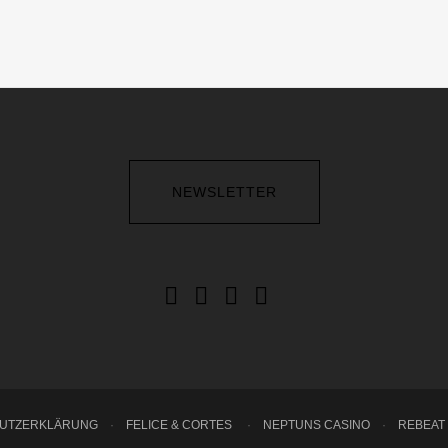
NEWSLETTER
HUTZERKLÄRUNG
·
FELICE & CORTES
·
NEPTUNS CASINO
·
REBEAT