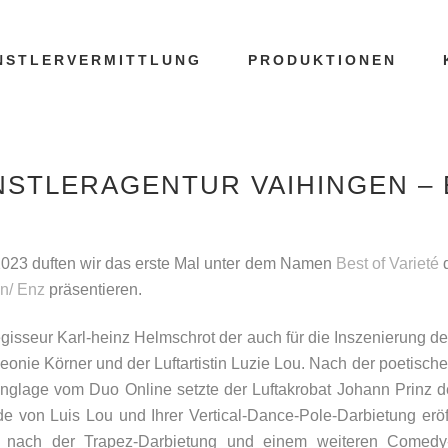
NSTLERVERMITTLUNG
PRODUKTIONEN
NSTLERAGENTUR VAIHINGEN – 
2023 duften wir das erste Mal unter dem Namen
Best of Varieté
n/ Enz
präsentieren.
gisseur Karl-heinz Helmschrot der auch für die Inszenierung 
eonie Körner und der Luftartistin Luzie Lou. Nach der poetisc
nglage vom Duo Online setzte der Luftakrobat Johann Prinz d
e von Luis Lou und Ihrer Vertical-Dance-Pole-Darbietung eröf
d nach der Trapez-Darbietung und einem weiteren Comedy