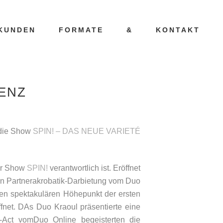
KUNDEN
FORMATE
&
KONTAKT
ENZ
die Show
SPIN! – DAS NEUE VARIETÉ
der Show
SPIN!
verantwortlich ist. Eröffnet
hen Partnerakrobatik-Darbietung vom Duo
en spektakulären Höhepunkt der ersten
fnet. DAs Duo Kraoul präsentierte eine
-Act vomDuo Online begeisterten die