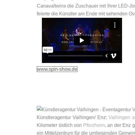
Canavaltwins die Zuschauer mit Ihrer LED-Jon
feierte die Künstler am Ende mit sehenden Ov
www.spin-show.de
Künstleragentur Vaihingen/ Enz:
Vaihingen a
Kilometer östlich von
Pforzheim
, an der Enz g
ein Mittelzentrum für die umliegenden Gemeind