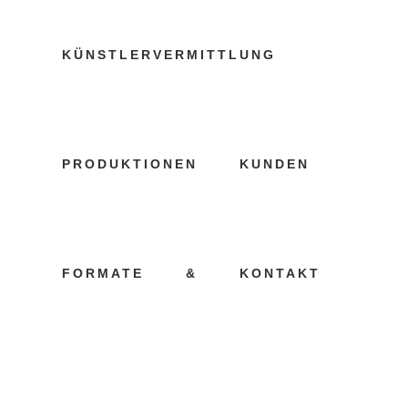
KÜNSTLERVERMITTLUNG
ANTIPODENAR
PRODUKTIONEN
KUNDEN
02 JUNI, 2026
IN
KÜNSTLERVERMITTLUNG
FORMATE
&
KONTAKT
ANTJE PODE –
ANTIPODENJONGLAGE