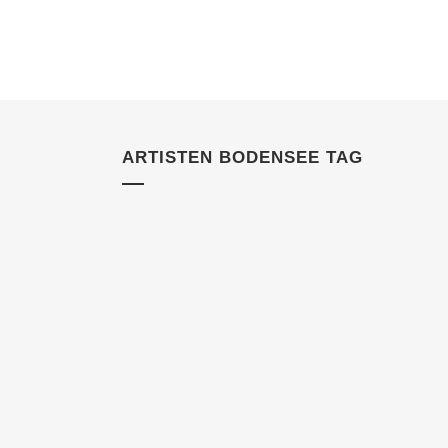
ARTISTEN BODENSEE TAG
12 JULI, 2022
IN
KUNDEN
Künstlervermittlung
Bodensee