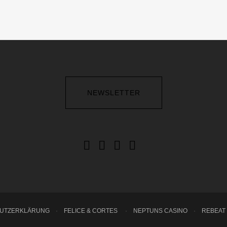
NEWSLETTER
HUTZERKLÄRUNG
·
FELICE & CORTES
·
NEPTUNS CASINO
·
REBEAT