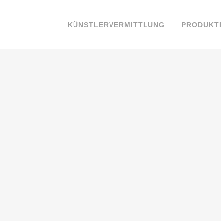
KÜNSTLERVERMITTLUNG
PRODUKT
28 OKTOBER, 2020
IN
KUNDEN
Künstleragentur
Bodensee