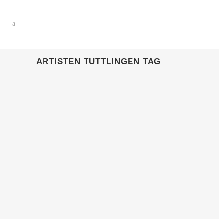
ARTISTEN TUTTLINGEN TAG
12 JULI, 2022
IN
KUNDEN
Künstlervermittlung
Bodensee