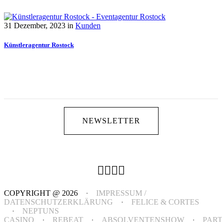
31 Dezember, 2023
in
Kunden
Künstleragentur Rostock
NEWSLETTER
COPYRIGHT @ 2026
·
IMPRESSUM /
DATENSCHUTZERKLÄRUNG
·
FELICE & CORTES
·
NEPTUNS
CASINO
·
REBEAT
·
ABSOLVENTENSHOW
·
PAR