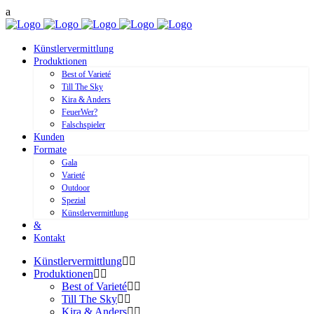
Künstlervermittlung
Produktionen
Best of Varieté
Till The Sky
Kira & Anders
FeuerWer?
Falschspieler
Kunden
Formate
Gala
Varieté
Outdoor
Spezial
Künstlervermittlung
&
Kontakt
Künstlervermittlung
Produktionen
Best of Varieté
Till The Sky
Kira & Anders