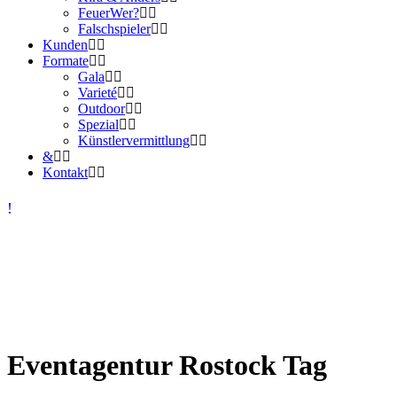
FeuerWer?
Falschspieler
Kunden
Formate
Gala
Varieté
Outdoor
Spezial
Künstlervermittlung
&
Kontakt
Eventagentur Rostock Tag