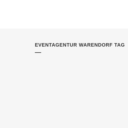
EVENTAGENTUR WARENDORF TAG
04 SEPTEMBER, 2021
IN
KUNDEN
Künstleragentur
Warendorf