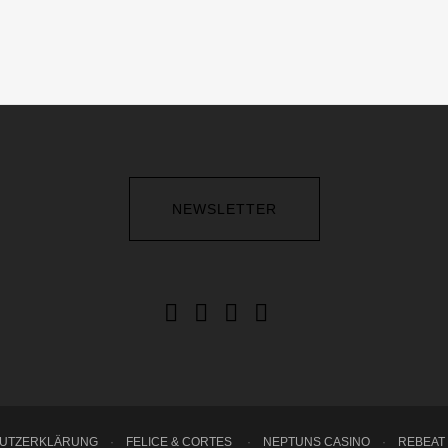
NEWSLETTER
HUTZERKLÄRUNG
·
FELICE & CORTES
·
NEPTUNS CASINO
·
REBEAT