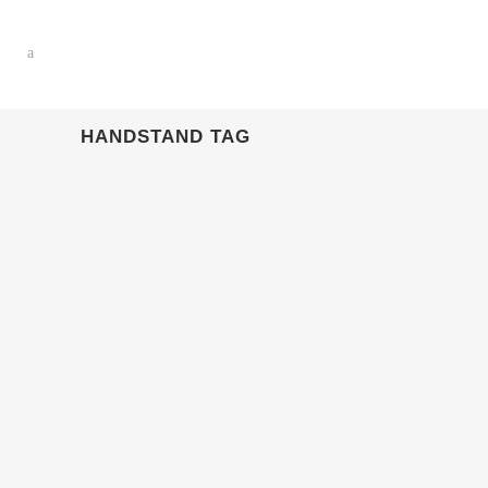
HANDSTAND TAG
01 JUNI, 2026
IN
KÜNSTLERVERMITTLUNG
DANILO MARDER –
HANDSTANDARTIST