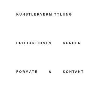
KÜNSTLERVERMITTLUNG
KÜNSTLERAG
PRODUKTIONEN
KUNDEN
TAG
19 AUGUST, 2023
IN
KUNDEN
FORMATE
&
KONTAKT
Künstleragentur
Potsdam