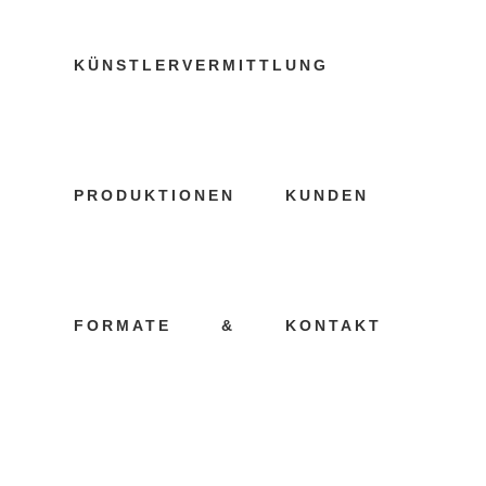
KÜNSTLERVERMITTLUNG
KÜNSTLERAG
PRODUKTIONEN
KUNDEN
TAG
19 JULI, 2022
IN
KUNDEN
FORMATE
&
KONTAKT
Künstleragentur
Karlsruhe