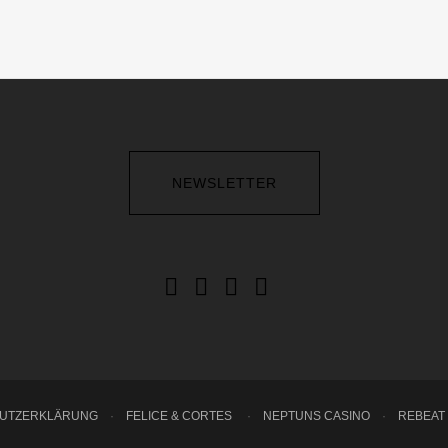
NEWSLETTER
HUTZERKLÄRUNG
·
FELICE & CORTES
·
NEPTUNS CASINO
·
REBEAT