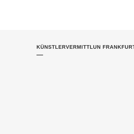
KÜNSTLERVERMITTLUN FRANKFUR
23 JULI, 2022
IN
KUNDEN
Künstleragentur in
Frankfurt