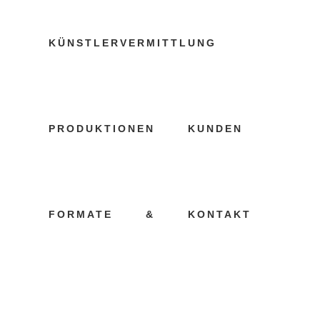
KÜNSTLERVERMITTLUNG
KÜNSTLERVE
PRODUKTIONEN
KUNDEN
KOBLENZ TA
09 JANUAR, 2022
IN
KUNDEN
FORMATE
&
KONTAKT
Künstleragentur
Koblenz