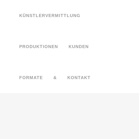
KÜNSTLERVERMITTLUNG
PRODUKTIONEN
KUNDEN
MAGICIAN TAG
FORMATE
&
KONTAKT
04 JULI, 2026
IN
KÜNSTLERVERMITTLUNG
MAIK M. PAULSEN –
ZAUBERER UND
HÜTCHENSPIELER