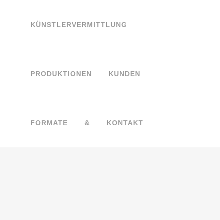
KÜNSTLERVERMITTLUNG
PRODUKTIONEN
KUNDEN
MOBILES CASINO MALLORCA TAG
FORMATE
&
KONTAKT
03 OKTOBER, 2025
IN
KUNDEN
Zauberer Mallorca