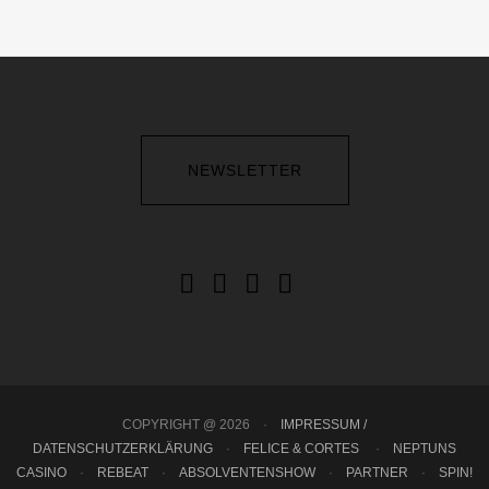
NEWSLETTER
COPYRIGHT @ 2026
·
IMPRESSUM /
DATENSCHUTZERKLÄRUNG
·
FELICE & CORTES
·
NEPTUNS
CASINO
·
REBEAT
·
ABSOLVENTENSHOW
·
PARTNER
·
SPIN!