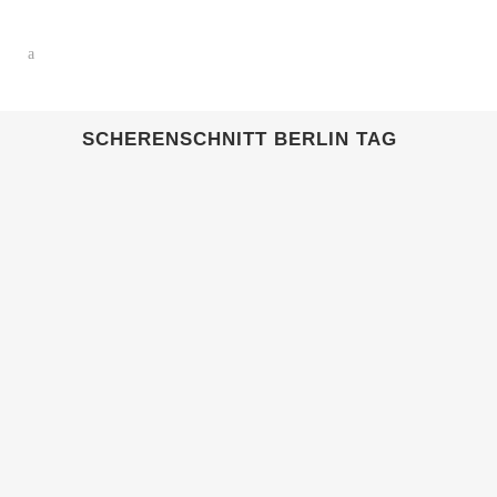
SCHERENSCHNITT BERLIN TAG
17 SEPTEMBER, 2023
IN
KUNDEN
Walkact in Berlin
24 MAI, 2023
IN
KUNDEN
Walkacts in Berlin