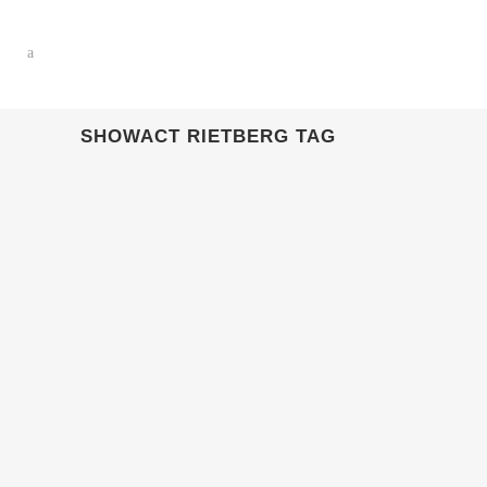
SHOWACT RIETBERG TAG
08 APRIL, 2024
IN
KUNDEN
Eventagentur
Rietberg