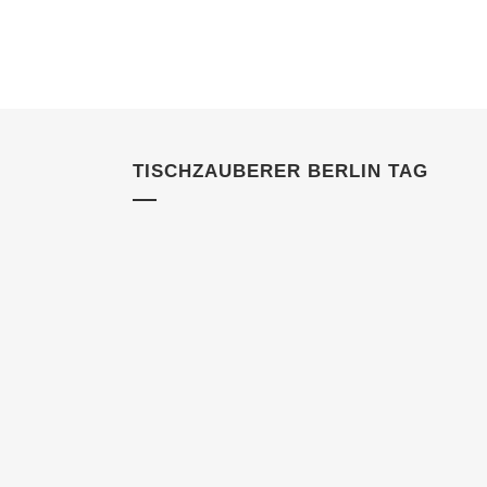
TISCHZAUBERER BERLIN TAG
11 DEZEMBER, 2022
IN
KUNDEN
Zauberer in Berlin