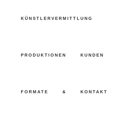
KÜNSTLERVERMITTLUNG
KÜNSTLERAG
PRODUKTIONEN
KUNDEN
10 NOVEMBER, 2018
IN
UNCATEGORIZED
FORMATE
&
KONTAKT
Künstlervermittlung
Kiel